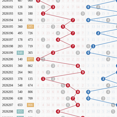
2026191
487
069
0
7
18
8
4
1
3
6
13
2
3
9
10
13
7
1
2026192
128
306
1
1
19
3
22
2
4
7
14
3
0
10
2
14
8
2
2026193
926
180
2
1
20
1
23
3
5
8
15
9
1
11
2
15
9
3
2026194
146
701
3
1
21
2
24
4
6
7
16
5
0
12
13
16
4
4
2026195
360
595
4
2
22
3
25
5
7
1
17
6
1
13
14
17
11
5
2026196
495
726
5
3
23
4
4
1
8
7
18
7
2
14
2
18
12
6
2026197
178
473
6
1
24
5
4
2
9
1
19
8
3
15
1
19
13
7
2026198
203
719
7
5
2
6
1
3
10
7
20
9
0
1
2
20
14
8
2026199
848
305
8
6
26
3
2
4
11
1
8
10
0
1
3
21
4
9
2026200
140
077
0
1
27
1
3
5
12
2
22
11
1
2
4
22
4
10
2026201
360
862
1
8
28
3
4
6
13
3
8
12
2
3
5
23
17
11
2026202
264
961
2
9
2
3
5
7
14
4
1
9
3
4
6
24
18
12
2026203
378
135
3
1
30
3
6
8
15
5
2
1
4
5
7
3
19
13
2026204
548
674
4
1
31
5
7
5
6
6
3
2
5
6
8
1
4
14
2026205
540
806
5
2
32
6
8
5
1
7
8
3
0
7
9
2
4
15
2026206
638
709
6
3
33
7
9
11
6
7
1
4
0
8
10
3
22
16
2026207
653
866
7
4
34
8
10
12
6
1
8
5
1
9
11
4
23
5
2026208
055
471
0
5
35
9
4
13
4
2
1
6
2
10
12
5
24
5