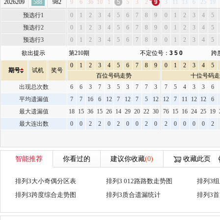
2026209
588
982
9
6
36
10
1
5
5
3
2
9
3
11
13
6
25
19
预选行1
0
1
2
3
4
5
6
7
8
9
0
1
2
3
4
5
预选行2
0
1
2
3
4
5
6
7
8
9
0
1
2
3
4
5
预选行3
0
1
2
3
4
5
6
7
8
9
0
1
2
3
4
5
欲出提示
第210期
不定位号：
3 5 0
跨
0
1
2
3
4
5
6
7
8
9
0
1
2
3
4
5
期号
试机
奖号
百位号码走势
十位号码走
出现总次数
6
6
3
7
3
5
3
7
7
3
7
5
4
3
3
6
平均遗漏值
7
7
16
6
12
7
12
7
5
12
12
7
11
12
12
6
最大遗漏值
18
15
36
15
26
14
29
20
22
30
76
15
16
24
25
19
最大连出数
0
0
2
2
0
2
0
0
2
0
2
0
0
0
0
2
智能推荐
你看过的
建议你收藏
(0)
收藏此页
排列3大小奇偶分区表
排列3 012路路数走势图
排列3
排列3跨度综合走势图
排列3质合遗漏统计
排列3