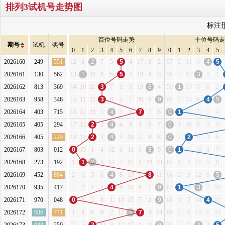
排列3试机号走势图
标注
百位号码走势
十位号码走
期号
试机
奖号
0
1
2
3
4
5
6
7
8
9
0
1
2
3
4
5
2026160
249
551
12
8
2
7
5
5
4
17
3
2
57
2
11
3
4
5
2026161
130
562
13
1
20
8
6
5
5
18
4
3
58
3
12
3
5
1
2026162
813
369
14
10
21
3
7
1
6
19
8
4
59
1
13
5
6
2
2026163
958
346
15
11
22
3
8
2
7
20
6
9
60
5
14
6
4
5
2026164
403
715
16
12
23
1
4
3
8
7
7
6
0
1
15
7
1
4
2026165
405
294
17
13
2
2
4
4
9
1
8
7
0
1
16
8
2
5
2026166
405
229
18
14
2
3
4
5
10
2
9
8
0
2
2
9
3
6
2026167
803
012
0
15
1
4
12
6
11
3
8
9
0
1
1
10
4
7
2026168
273
192
1
1
2
5
13
7
12
4
11
10
65
1
2
11
5
8
2026169
452
884
2
1
3
6
4
8
13
5
8
11
66
2
3
12
6
5
2026170
935
417
3
2
4
7
4
9
14
6
1
9
67
1
4
3
7
10
2026171
970
048
0
3
5
8
1
10
15
7
2
9
68
1
5
14
4
11
2026172
686
771
1
4
6
9
2
11
6
7
3
14
69
2
6
15
1
12