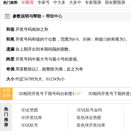
3D图库
专家号
中大多
大多中
专家预测
朋友圈预测
热门推荐:
参数说明与帮助 >
帮助中心
和值
:开奖号码相加之和
和尾
:开奖号码和值的个位数，范围为0-9。示例：和值15的和尾为5。
遗漏
:自上期开出到本期间隔的期数。
跨度
:开奖号码中最大号与最小号的差值。
奇偶
:用某数除以2，能整除为偶，反之为奇
大小
:约定56789为大、01234为小
全新
3D相同开奖号下期号码分析图1
3D相同开奖号下期跨度
走势
热
3D走势图
3D试机号金码
门
3D开奖结果
双色球走势图
推
荐
3D试机号
双色球开奖结果