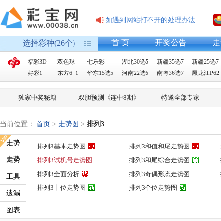
如遇到网站打不开的处理办法
首 页
开奖公告
走
选择彩种(26个)
福彩3D
双色球
七乐彩
湖北30选5
新疆35选7
新疆25选7
好彩1
东方6+1
华东15选5
河南22选5
南粤36选7
黑龙江P62
独家中奖秘籍
双胆预测《连中8期》
特邀全部专家
当前位置：
首页
>
走势图
>
排列3
走势
排列3基本走势图
排列3和值和尾走势图
走势
排列3试机号走势图
排列3和尾综合走势图
排列3全面分析
排列3奇偶形态走势图
工具
排列3十位走势图
排列3个位走势图
遗漏
图表