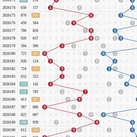
2026173
933
259
2
5
2
10
3
12
17
1
4
9
70
3
7
3
2
5
2026174
658
157
3
1
1
11
4
13
6
2
5
16
71
4
8
17
3
5
2026175
870
838
4
1
2
12
5
14
19
3
8
17
72
5
9
3
4
1
2026176
459
584
5
2
3
13
4
5
20
4
1
18
73
6
10
1
5
5
2026177
786
826
6
3
4
14
7
1
21
7
8
19
74
7
2
2
6
3
2026178
920
837
7
4
5
15
8
2
22
6
8
9
75
8
2
3
7
4
2026179
504
396
8
5
6
3
9
5
23
7
1
21
0
9
2
1
8
5
2026180
725
005
0
6
7
1
10
4
24
7
2
22
0
10
2
2
9
6
2026181
928
124
1
1
8
2
11
5
25
9
3
9
1
11
2
3
10
7
2026182
724
313
2
1
9
3
12
6
26
7
4
24
2
1
2
4
11
8
2026183
632
352
3
2
10
3
13
7
6
11
5
25
3
1
2
3
12
5
2026184
119
142
4
1
11
1
14
8
28
12
6
26
4
1
3
6
4
1
2026185
331
785
5
1
12
3
15
9
29
7
7
27
5
3
4
3
1
2
2026186
413
665
6
2
13
3
4
10
6
1
8
28
6
1
5
8
2
3
2026187
587
086
0
3
14
4
17
5
1
2
9
29
7
5
6
9
3
4
2026188
825
607
1
4
15
5
18
12
6
3
8
30
0
6
2
10
4
5
2026189
288
950
2
5
2
6
19
13
1
4
11
9
1
7
8
11
5
5
2026190
612
554
3
6
17
7
20
5
6
5
12
1
2
1
9
12
6
5