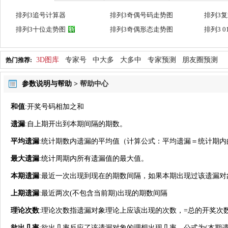
排列3追号计算器
排列3奇偶号码走势图
排列3
排列3十位走势图
排列3奇偶形态走势图
排列3 
3D图库
专家号
中大多
大多中
专家预测
朋友圈预测
热门推荐:
参数说明与帮助 >
帮助中心
和值
:开奖号码相加之和
遗漏
:自上期开出到本期间隔的期数。
平均遗漏
:统计期数内遗漏的平均值（计算公式：平均遗漏＝统计期内的总
最大遗漏
:统计周期内所有遗漏值的最大值。
本期遗漏
:最近一次出现到现在的期数间隔，如果本期出现过该遗漏对
上期遗漏
:最近两次(不包含当前期)出现的期数间隔
理论次数
:理论次数指遗漏对象理论上应该出现的次数，=总的开奖次
欲出几率
:欲出几率反应了该遗漏对象的理想出现几率。公式为(本期遗