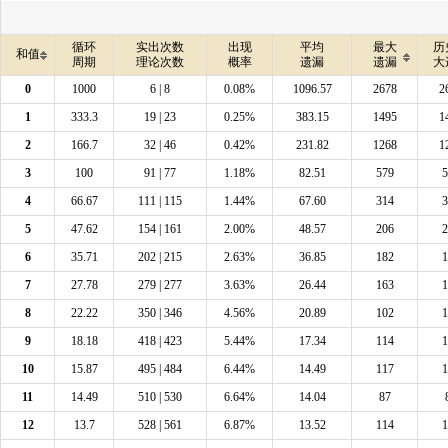
循环
实出次数
出现
平均
最大
历
和值
周期
理论次数
概率
遗漏
遗漏
大
0
1000
6 | 8
0.08%
1096.57
2678
2
1
333.3
19 | 23
0.25%
383.15
1495
1
2
166.7
32 | 46
0.42%
231.82
1268
1
3
100
91 | 77
1.18%
82.51
579
5
4
66.67
111 | 115
1.44%
67.60
314
3
5
47.62
154 | 161
2.00%
48.57
206
2
6
35.71
202 | 215
2.63%
36.85
182
1
7
27.78
279 | 277
3.63%
26.44
163
1
8
22.22
350 | 346
4.56%
20.89
102
1
9
18.18
418 | 423
5.44%
17.34
114
1
10
15.87
495 | 484
6.44%
14.49
117
1
11
14.49
510 | 530
6.64%
14.04
87
12
13.7
528 | 561
6.87%
13.52
114
1