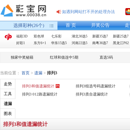
如遇到网站打不开的处理办法
首 页
开奖公告
走
选择彩种(26个)
福彩3D
双色球
七乐彩
湖北30选5
新疆35选7
新疆25选7
好彩1
东方6+1
华东15选5
河南22选5
南粤36选7
黑龙江P62
独家中奖秘籍
红球和值连中5期
直选5码
当前位置：
首页
>
遗漏
>
排列3
走势
排列3和值遗漏统计
排列3组选号码遗漏统计
工具
排列3 012路遗漏统计
排列3质合遗漏统计
遗漏
图表
排列3和值遗漏统计