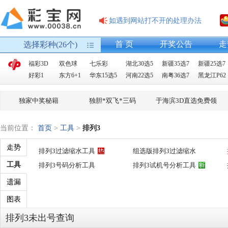
如遇到网站打不开的处理办法
首 页
开奖公告
走
选择彩种(26个)
福彩3D
双色球
七乐彩
湖北30选5
新疆35选7
新疆25选7
好彩1
东方6+1
华东15选5
河南22选5
南粤36选7
黑龙江P62
独家中奖秘籍
独胆*双飞*三码
于海滨3D直选免费领
当前位置：
首页
>
工具
>
排列3
走势
排列3过滤缩水工具
组选版排列3过滤缩水
工具
排列3号码分析工具
排列3试机号分析工具
遗漏
图表
排列3未出号查询