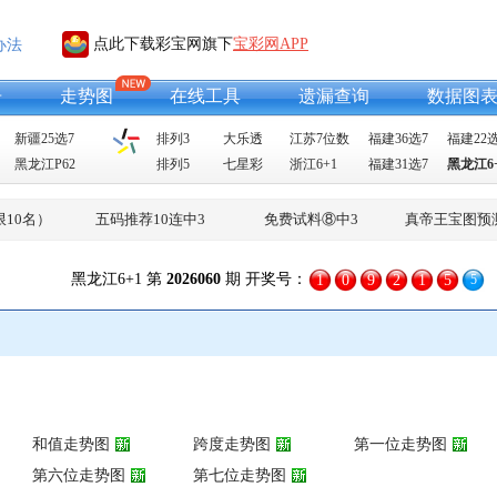
点此下载彩宝网旗下
宝彩网APP
办法
告
走势图
在线工具
遗漏查询
数据图
新疆25选7
排列3
大乐透
江苏7位数
福建36选7
福建22选
黑龙江P62
排列5
七星彩
浙江6+1
福建31选7
黑龙江6
限10名）
五码推荐10连中3
免费试料⑧中3
真帝王宝图预
黑龙江6+1 第
2026060
期 开奖号：
1
0
9
2
1
5
5
和值走势图
跨度走势图
第一位走势图
第六位走势图
第七位走势图