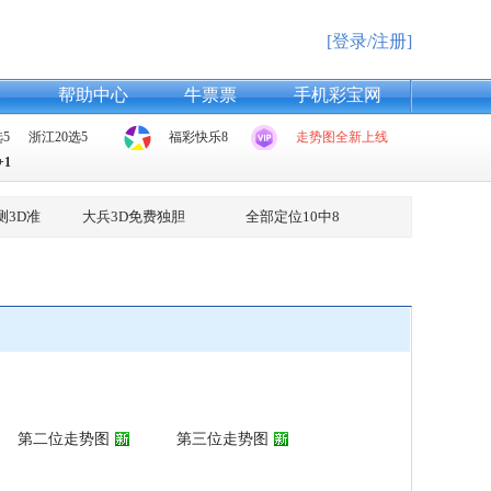
[登录/注册]
表
帮助中心
牛票票
手机彩宝网
5
浙江20选5
福彩快乐8
走势图全新上线
+1
测3D准
大兵3D免费独胆
全部定位10中8
第二位走势图
第三位走势图