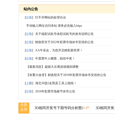
站内公告
[
公告
]
打不开网站的处理办法
手动输入网址访问本站 请务必先输入https
[
公告
]
关于福彩试机号体彩试机号的发布说明公告
[
公告
]
财政部关于2022年彩票市场休市安排的公告
[
公告
]
AA牛采会，为您开启精彩新世界！
[
公告
]
牛票票牛人晒票，助你中奖！
【最新消息】超级大乐透游戏规则调整
【有重大改变】财政部关于2019年彩票市场休市安排的公告
[
上新
]
湖北30选5走势及工具上线啦！
[
公告
]
2016年彩票市场春节休市公告
全新
3D相同开奖号下期号码分析图1
3D相同开
走势