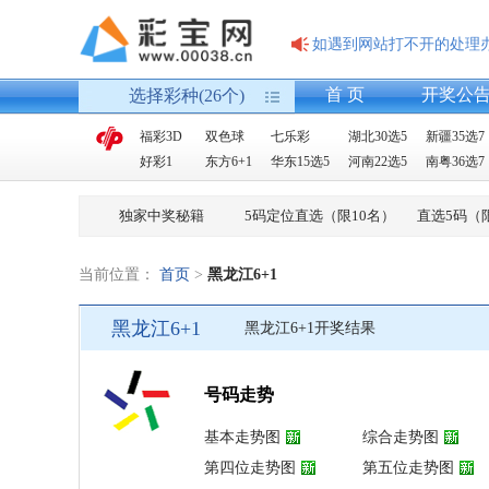
如遇到网站打不开的处理
首 页
开奖公
选择彩种(26个)
福彩3D
双色球
七乐彩
湖北30选5
新疆35选7
好彩1
东方6+1
华东15选5
河南22选5
南粤36选7
独家中奖秘籍
5码定位直选（限10名）
直选5码（
当前位置：
首页
>
黑龙江6+1
黑龙江6+1
黑龙江6+1开奖结果
号码走势
基本走势图
综合走势图
第四位走势图
第五位走势图