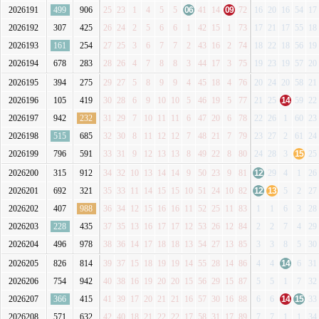
2026191
499
906
25
23
1
4
5
5
06
41
14
09
72
16
20
16
54
17
2026192
307
425
26
24
2
5
6
6
1
42
15
1
73
17
21
17
55
18
2026193
161
254
27
25
3
6
7
7
2
43
16
2
74
18
22
18
56
19
2026194
678
283
28
26
4
7
8
8
3
44
17
3
75
19
23
19
57
20
2026195
394
275
29
27
5
8
9
9
4
45
18
4
76
20
24
20
58
21
2026196
105
419
30
28
6
9
10
10
5
46
19
5
77
21
25
14
59
22
2026197
942
232
31
29
7
10
11
11
6
47
20
6
78
22
26
1
60
23
2026198
515
685
32
30
8
11
12
12
7
48
21
7
79
23
27
2
61
24
2026199
796
591
33
31
9
12
13
13
8
49
22
8
80
24
28
3
15
25
2026200
315
912
34
32
10
13
14
14
9
50
23
9
81
12
29
4
1
26
2026201
692
321
35
33
11
14
15
15
10
51
24
10
82
12
13
5
2
27
2026202
407
988
36
34
12
15
16
16
11
52
25
11
83
1
1
6
3
28
2026203
228
435
37
35
13
16
17
17
12
53
26
12
84
2
2
7
4
29
2026204
496
978
38
36
14
17
18
18
13
54
27
13
85
3
3
8
5
30
2026205
826
814
39
37
15
18
19
19
14
55
28
14
86
4
4
14
6
31
2026206
754
942
40
38
16
19
20
20
15
56
29
15
87
5
5
1
7
32
2026207
366
415
41
39
17
20
21
21
16
57
30
16
88
6
6
14
15
33
2026208
571
632
42
40
18
21
22
22
17
58
31
17
89
7
7
1
1
34