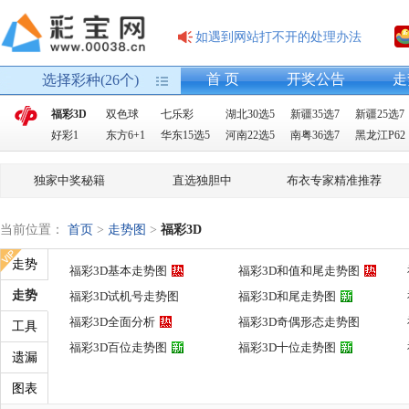
如遇到网站打不开的处理办法
首 页
开奖公告
走
选择彩种(26个)
福彩3D
双色球
七乐彩
湖北30选5
新疆35选7
新疆25选7
好彩1
东方6+1
华东15选5
河南22选5
南粤36选7
黑龙江P62
独家中奖秘籍
直选独胆中
布衣专家精准推荐
当前位置：
首页
>
走势图
>
福彩3D
走势
福彩3D基本走势图
福彩3D和值和尾走势图
走势
福彩3D试机号走势图
福彩3D和尾走势图
福彩3D全面分析
福彩3D奇偶形态走势图
工具
福彩3D百位走势图
福彩3D十位走势图
遗漏
图表