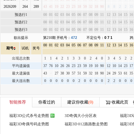
2026209
264
289
43
41
19
22
23
23
18
59
32
18
90
8
8
2
2
35
预选行1
00
01
02
03
04
05
06
07
08
09
11
12
13
14
15
16
预选行2
00
01
02
03
04
05
06
07
08
09
11
12
13
14
15
16
预选行3
00
01
02
03
04
05
06
07
08
09
11
12
13
14
15
16
欲出提示
第210期 开机号：
472
不定位号：
0 7 1
跨
00
01
02
03
04
05
06
07
08
09
11
12
13
14
15
16
期号
试机
奖号
出现总次数
1
1
4
2
1
3
3
0
2
4
0
3
4
5
2
2
平均遗漏值
37
76
10
26
26
23
23
59
19
10
90
12
10
14
23
17
最大遗漏值
43
27
38
30
57
51
59
32
18
90
24
29
53
61
35
112
最大连出数
0
0
0
0
0
0
2
0
0
0
0
2
2
0
0
0
智能推荐
你看过的
建议你收藏
(0)
收藏此页
福彩3D公式杀号走势图
3D奇偶大小分区表
福彩3
福彩3D奇偶号码走势图
福彩3D 012路路数走势图
福彩3