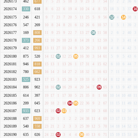
2026173
462
677
7
5
21
5
18
3
9
23
3
7
54
17
2
2
36
6
2026174
330
618
8
6
22
6
19
4
10
24
4
8
55
18
3
3
37
16
2026175
246
421
9
7
23
7
20
5
11
25
5
9
56
12
4
14
38
1
2026176
547
269
10
8
24
8
21
6
12
26
6
10
57
1
5
1
39
2
2026177
169
808
11
9
25
9
22
7
13
27
08
11
58
2
6
2
40
3
2026178
373
266
12
10
26
10
23
8
14
28
1
12
59
3
7
3
41
4
2026179
412
993
13
11
27
11
24
9
15
29
2
13
60
4
8
4
42
5
2026180
875
520
14
12
02
12
25
05
16
30
3
14
61
5
9
5
43
6
2026181
946
818
15
13
1
13
26
1
17
31
4
15
62
6
10
6
44
7
2026182
780
662
16
14
2
14
27
2
18
32
5
16
63
7
11
7
45
8
2026183
525
923
17
15
3
15
28
3
19
33
6
17
64
8
12
8
46
9
2026184
806
902
18
16
02
16
29
4
20
34
7
09
65
9
13
9
47
10
2026185
614
397
19
17
1
17
30
5
21
35
8
1
66
10
14
10
48
11
2026186
209
045
20
18
2
18
04
05
22
36
9
2
67
11
15
11
49
12
2026187
933
023
21
19
02
03
1
1
23
37
10
3
68
12
16
12
50
13
2026188
637
969
22
20
1
1
2
2
24
38
11
4
69
13
17
13
51
14
2026189
540
558
23
21
2
2
3
3
25
39
12
5
70
14
18
14
52
15
2026190
635
026
24
22
02
3
4
4
06
40
13
6
71
15
19
15
53
16