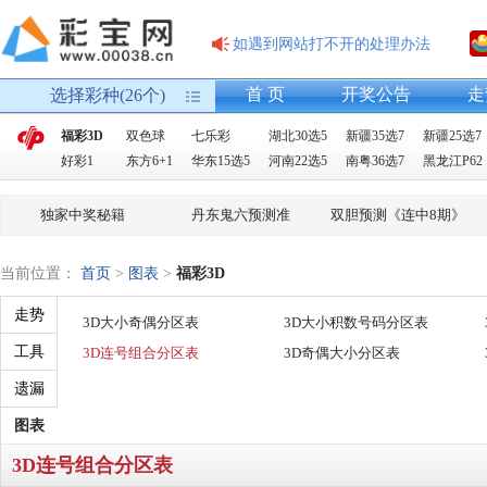
如遇到网站打不开的处理办法
首 页
开奖公告
走
选择彩种(26个)
福彩3D
双色球
七乐彩
湖北30选5
新疆35选7
新疆25选7
好彩1
东方6+1
华东15选5
河南22选5
南粤36选7
黑龙江P62
独家中奖秘籍
丹东鬼六预测准
双胆预测《连中8期》
当前位置：
首页
>
图表
>
福彩3D
走势
3D大小奇偶分区表
3D大小积数号码分区表
工具
3D连号组合分区表
3D奇偶大小分区表
遗漏
图表
3D连号组合分区表