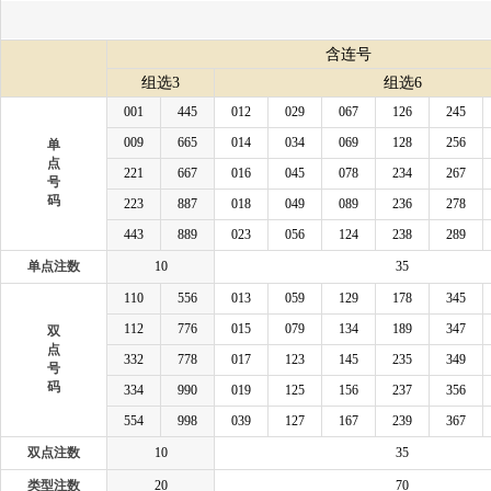
含连号
组选3
组选6
001
445
012
029
067
126
245
009
665
014
034
069
128
256
单
点
221
667
016
045
078
234
267
号
码
223
887
018
049
089
236
278
443
889
023
056
124
238
289
单点注数
10
35
110
556
013
059
129
178
345
112
776
015
079
134
189
347
双
点
332
778
017
123
145
235
349
号
码
334
990
019
125
156
237
356
554
998
039
127
167
239
367
双点注数
10
35
类型注数
20
70