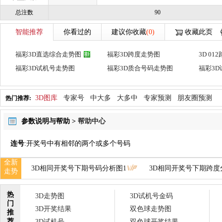
总注数
90
智能推荐
你看过的
建议你收藏
(0)
收藏此页
福彩3D直选综合走势图
福彩3D跨度走势图
3D 0
福彩3D试机号走势图
福彩3D质合号码走势图
福彩3
3D图库
专家号
中大多
大多中
专家预测
朋友圈预测
热门推荐:
参数说明与帮助 >
帮助中心
连号
:开奖号中有相邻的两个或多个号码
全新
3D相同开奖号下期号码分析图1
3D相同开奖号下期跨度
走势
热
3D走势图
3D试机号金码
门
3D开奖结果
双色球走势图
推
荐
3D试机号
双色球开奖结果