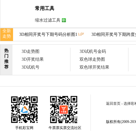
常用工具
缩水过滤工具
全新
3D相同开奖号下期号码分析图1
3D相同开奖号下期跨度
走势
热
3D走势图
3D试机号金码
门
3D开奖结果
双色球走势图
推
荐
3D试机号
双色球开奖结果
返回首页
-
选择彩
版权所有(2009-2030
手机彩宝网
牛票票实票交流社区