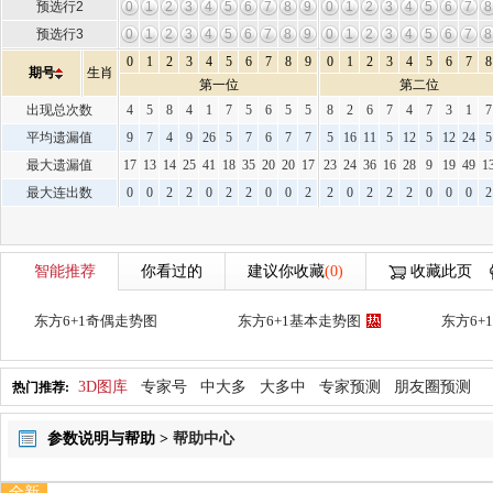
预选行2
0
1
2
3
4
5
6
7
8
9
0
1
2
3
4
5
6
7
8
预选行3
0
1
2
3
4
5
6
7
8
9
0
1
2
3
4
5
6
7
8
0
1
2
3
4
5
6
7
8
9
0
1
2
3
4
5
6
7
8
期号
生肖
第一位
第二位
出现总次数
4
5
8
4
1
7
5
6
5
5
8
2
6
7
4
7
3
1
7
平均遗漏值
9
7
4
9
26
5
7
6
7
7
5
16
11
5
12
5
12
24
5
最大遗漏值
17
13
14
25
41
18
35
20
20
17
23
24
36
16
28
9
19
49
1
最大连出数
0
0
2
2
0
2
2
0
0
2
2
0
2
2
2
0
0
0
2
智能推荐
你看过的
建议你收藏
(0)
收藏此页
东方6+1奇偶走势图
东方6+1基本走势图
东方6+
3D图库
专家号
中大多
大多中
专家预测
朋友圈预测
热门推荐:
参数说明与帮助 >
帮助中心
全新