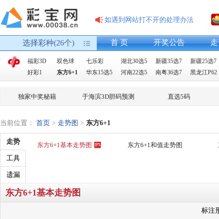
如遇到网站打不开的处理办法
首 页
开奖公告
走
选择彩种(26个)
福彩3D
双色球
七乐彩
湖北30选5
新疆35选7
新疆25选7
好彩1
东方6+1
华东15选5
河南22选5
南粤36选7
黑龙江P62
独家中奖秘籍
于海滨3D胆码预测
直选5码
当前位置：
首页
>
走势图
>
东方6+1
走势
东方6+1基本走势图
东方6+1和值走势图
工具
遗漏
东方6+1基本走势图
标注