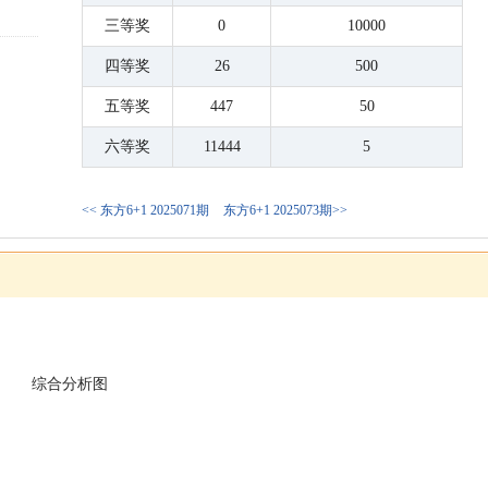
三等奖
0
10000
四等奖
26
500
五等奖
447
50
六等奖
11444
5
<< 东方6+1 2025071期
东方6+1 2025073期>>
综合分析图