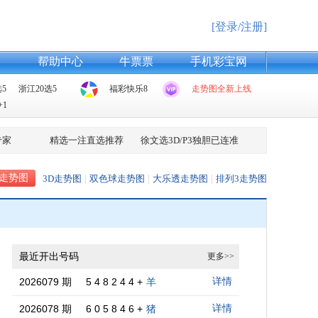
[登录/注册]
表
帮助中心
牛票票
手机彩宝网
5
浙江20选5
福彩快乐8
走势图全新上线
+1
专家
精选一注直选推荐
徐文选3D/P3独胆已连准
P走势图
3D走势图
|
双色球走势图
|
大乐透走势图
|
排列3走势图
最近开出号码
更多>>
2026079 期
5 4 8 2 4 4 +
羊
详情
2026078 期
6 0 5 8 4 6 +
猪
详情