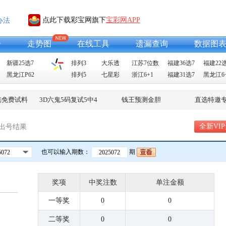
点此下载彩宝网旗下
宝彩网APP
办法
告
走势图
在线工具
遗漏查询
数据图
新疆25选7
排列3
大乐透
江苏7位数
福建36选7
福建22选
黑龙江P62
排列5
七星彩
浙江6+1
福建31选7
黑龙江6
选免费试料
3D六鬼5码复试5中4
钱王预测金胆
直选特邀
全新VI
2期出号结果
也可以输入期数：
期
5072
奖项
中奖注数
单注金额
一等奖
0
0
二等奖
0
0