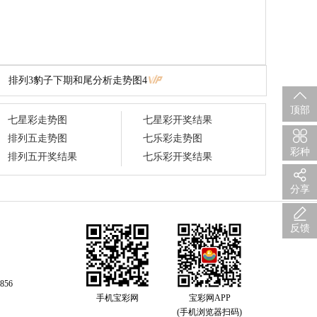
排列3豹子下期和尾分析走势图4
顶部
七星彩走势图
七星彩开奖结果
排列五走势图
七乐彩走势图
彩种
排列五开奖结果
七乐彩开奖结果
分享
反馈
856
手机宝彩网
宝彩网APP
(手机浏览器扫码)