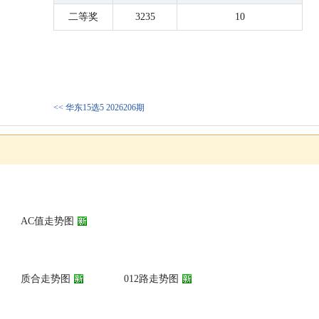
二等奖
3235
10
<< 华东15选5 2026206期
AC值走势图
质合走势图
012路走势图