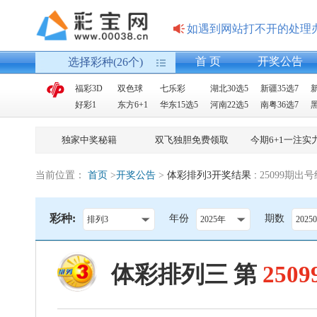
如遇到网站打不开的处理
首 页
开奖公告
选择彩种(26个)
福彩3D
双色球
七乐彩
湖北30选5
新疆35选7
新
好彩1
东方6+1
华东15选5
河南22选5
南粤36选7
独家中奖秘籍
双飞独胆免费领取
今期6+1一注实
当前位置：
首页
>
开奖公告
>
体彩排列3开奖结果 :
25099期出
彩种:
年份
期数
排列3
2025年
20250
体彩排列三 第
2509