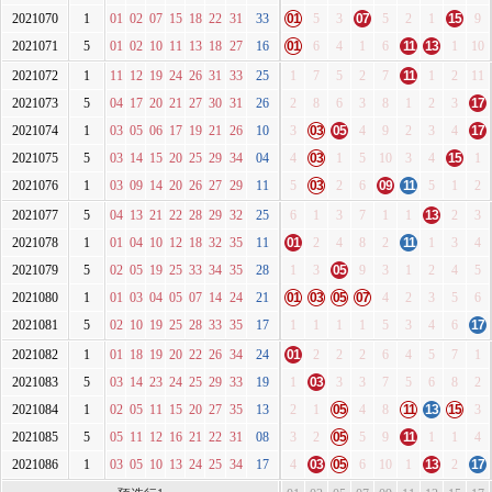
2021070
1
01
02
07
15
18
22
31
33
01
5
3
07
5
2
1
15
9
2021071
5
01
02
10
11
13
18
27
16
01
6
4
1
6
11
13
1
10
2021072
1
11
12
19
24
26
31
33
25
1
7
5
2
7
11
1
2
11
2021073
5
04
17
20
21
27
30
31
26
2
8
6
3
8
1
2
3
17
2021074
1
03
05
06
17
19
21
26
10
3
03
05
4
9
2
3
4
17
2021075
5
03
14
15
20
25
29
34
04
4
03
1
5
10
3
4
15
1
2021076
1
03
09
14
20
26
27
29
11
5
03
2
6
09
11
5
1
2
2021077
5
04
13
21
22
28
29
32
25
6
1
3
7
1
1
13
2
3
2021078
1
01
04
10
12
18
32
35
11
01
2
4
8
2
11
1
3
4
2021079
5
02
05
19
25
33
34
35
28
1
3
05
9
3
1
2
4
5
2021080
1
01
03
04
05
07
14
24
21
01
03
05
07
4
2
3
5
6
2021081
5
02
10
19
25
28
33
35
17
1
1
1
1
5
3
4
6
17
2021082
1
01
18
19
20
22
26
34
24
01
2
2
2
6
4
5
7
1
2021083
5
03
14
23
24
25
29
33
19
1
03
3
3
7
5
6
8
2
2021084
1
02
05
11
15
20
27
35
13
2
1
05
4
8
11
13
15
3
2021085
5
05
11
12
16
21
22
31
08
3
2
05
5
9
11
1
1
4
2021086
1
03
05
10
13
24
25
34
17
4
03
05
6
10
1
13
2
17