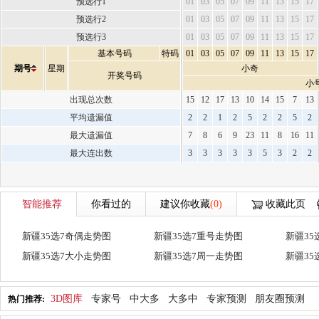
预选行1
01
03
05
07
09
11
13
15
17
预选行2
01
03
05
07
09
11
13
15
17
预选行3
01
03
05
07
09
11
13
15
17
基本号码
特码
01
03
05
07
09
11
13
15
17
期号
星期
小奇
开奖号码
小
出现总次数
15
12
17
13
10
14
15
7
13
平均遗漏值
2
2
1
2
5
2
2
5
2
最大遗漏值
7
8
6
9
23
11
8
16
11
最大连出数
3
3
3
3
3
5
3
2
2
智能推荐
你看过的
建议你收藏
(0)
收藏此页
新疆35选7奇偶走势图
新疆35选7重号走势图
新疆35
新疆35选7大小走势图
新疆35选7周一走势图
新疆35
3D图库
专家号
中大多
大多中
专家预测
朋友圈预测
热门推荐: