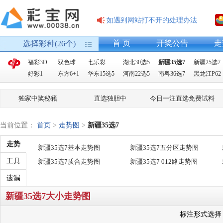
如遇到网站打不开的处理办法
首 页
开奖公告
走
选择彩种(26个)
福彩3D
双色球
七乐彩
湖北30选5
新疆35选7
新疆25选7
好彩1
东方6+1
华东15选5
河南22选5
南粤36选7
黑龙江P62
独家中奖秘籍
直选独胆中
今日一注直选免费试料
当前位置：
首页
>
走势图
>
新疆35选7
走势
新疆35选7基本走势图
新疆35选7五分区走势图
工具
新疆35选7质合走势图
新疆35选7 012路走势图
遗漏
新疆35选7大小走势图
标注形式选择