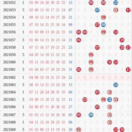
2021052
1
05
09
16
26
30
32
35
13
4
3
05
2
09
4
13
1
5
2021053
5
02
06
13
16
17
21
24
07
5
4
1
07
1
5
13
2
17
2021054
1
09
10
12
14
19
27
28
21
6
5
2
1
09
6
1
3
1
2021055
5
07
10
14
21
25
30
34
09
7
6
3
07
09
7
2
4
2
2021056
1
01
03
09
13
18
22
35
16
01
03
4
1
09
8
13
5
3
2021057
5
01
06
14
15
16
23
34
21
01
1
5
2
1
9
1
15
4
2021058
1
07
15
16
17
19
21
25
23
1
2
6
07
2
10
2
15
17
2021059
5
04
05
14
19
21
22
31
35
2
3
05
1
3
11
3
1
1
2021060
1
05
11
13
26
27
30
32
16
3
4
05
2
4
11
13
2
2
2021061
5
01
04
05
17
18
26
29
31
01
5
05
3
5
1
1
3
17
2021062
1
04
08
10
19
21
25
29
22
1
6
1
4
6
2
2
4
1
2021063
5
08
10
14
21
23
24
29
13
2
7
2
5
7
3
13
5
2
2021064
1
07
11
20
24
28
31
35
06
3
8
3
07
8
11
1
6
3
2021065
5
03
09
13
18
21
32
33
11
4
03
4
1
09
11
13
7
4
2021066
1
02
06
07
11
20
30
32
27
5
1
5
07
1
11
1
8
5
2021067
5
01
02
11
12
18
26
30
05
01
2
05
1
2
11
2
9
6
2021068
1
04
11
12
16
18
23
31
06
1
3
1
2
3
11
3
10
7
2021069
5
01
02
06
13
15
19
34
20
01
4
2
3
4
1
13
15
8