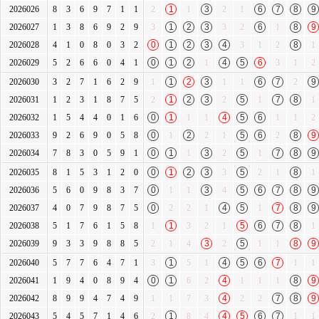
2026026
8
3
6
9
7
1
1
2
1
1
3
2
1
6
7
8
9
2026027
1
3
8
6
9
2
9
3
1
2
3
3
2
6
1
8
9
2026028
4
1
0
8
0
3
2
0
1
2
3
4
3
1
2
8
1
2026029
5
2
6
6
0
4
1
0
1
2
1
4
5
6
3
1
2
2026030
3
2
7
1
6
2
9
1
1
2
3
1
1
6
7
2
9
2026031
1
2
3
1
8
7
5
2
1
2
3
2
5
1
7
8
1
2026032
1
5
4
4
0
1
6
0
1
1
1
4
5
6
1
1
2
2026033
9
2
6
9
0
5
8
0
1
2
2
1
5
6
2
8
9
2026034
7
8
3
0
5
9
1
0
1
1
3
2
5
1
7
8
9
2026035
8
1
5
3
1
2
0
0
1
2
3
3
5
2
1
8
1
2026036
5
6
0
9
8
3
7
0
1
1
3
4
5
6
7
8
9
2026037
4
0
7
9
8
7
5
0
2
2
1
4
5
1
7
8
9
2026038
5
1
7
6
1
5
8
1
1
3
2
1
5
6
7
8
1
2026039
9
3
3
9
8
8
5
2
1
4
3
2
5
1
1
8
9
2026040
5
7
7
6
4
7
1
3
1
5
1
4
5
6
7
1
1
2026041
1
9
4
0
8
9
4
0
1
6
2
4
1
1
1
8
9
2026042
8
9
9
4
7
4
9
1
1
7
3
4
2
2
7
8
9
2026043
5
4
5
7
1
4
6
2
1
8
4
4
5
6
7
1
1