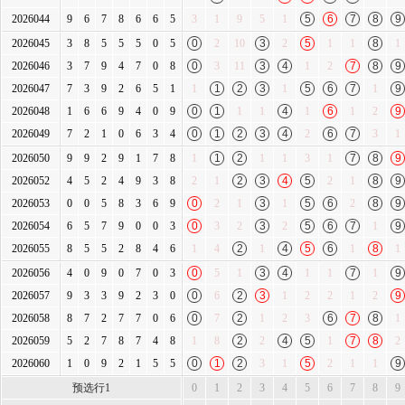
2026044
9
6
7
8
6
6
5
3
1
9
5
1
5
6
7
8
9
2026045
3
8
5
5
5
0
5
0
2
10
3
2
5
1
1
8
1
2026046
3
7
9
4
7
0
8
0
3
11
3
4
1
2
7
8
9
2026047
7
3
9
2
6
5
1
1
1
2
3
1
5
6
7
1
9
2026048
1
6
6
9
4
0
9
0
1
1
1
4
1
6
1
2
9
2026049
7
2
1
0
6
3
4
0
1
2
3
4
2
6
7
3
1
2026050
9
9
2
9
1
7
8
1
1
2
1
1
3
1
7
8
9
2026052
4
5
2
4
9
3
8
2
1
2
3
4
5
2
1
8
9
2026053
0
0
5
8
3
6
9
0
2
1
3
1
5
6
2
8
9
2026054
6
5
7
9
0
0
3
0
3
2
3
2
5
6
7
1
9
2026055
8
5
5
2
8
4
6
1
4
2
1
4
5
6
1
8
1
2026056
4
0
9
0
7
0
3
0
5
1
3
4
1
1
7
1
9
2026057
9
3
3
9
2
3
0
0
6
2
3
1
2
2
1
2
9
2026058
8
7
2
7
7
0
6
0
7
2
1
2
3
6
7
8
1
2026059
5
2
7
8
7
4
8
1
8
2
2
4
5
1
7
8
2
2026060
1
0
9
2
1
5
5
0
1
2
3
1
5
2
1
1
9
预选行1
0
1
2
3
4
5
6
7
8
9