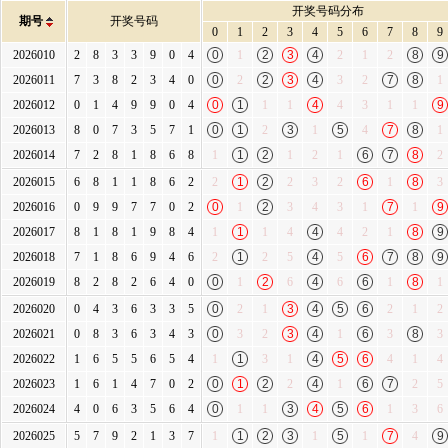
开奖号码分布
期号
开奖号码
0
1
2
3
4
5
6
7
8
9
2026010
2
8
3
3
9
0
4
0
1
2
3
4
2
1
2
8
9
2026011
7
3
8
2
3
4
0
0
2
2
3
4
3
2
7
8
1
2026012
0
1
4
9
9
0
4
0
1
1
1
4
4
3
1
1
9
2026013
8
0
7
3
5
7
1
0
1
2
3
1
5
4
7
8
1
2026014
7
2
8
1
8
6
8
1
1
2
1
2
1
6
7
8
2
2026015
6
8
1
1
8
6
2
2
1
2
2
3
2
6
1
8
3
2026016
0
9
9
7
7
0
2
0
1
2
3
4
3
1
7
1
9
2026017
8
1
8
1
9
8
4
1
1
1
4
4
4
2
1
8
9
2026018
7
1
8
6
9
4
6
2
1
2
5
4
5
6
7
8
9
2026019
8
2
8
2
6
4
0
0
1
2
6
4
6
6
1
8
1
2026020
0
4
3
6
3
3
5
0
2
1
3
4
5
6
2
1
2
2026021
0
8
3
6
3
4
3
0
3
2
3
4
1
6
3
8
3
2026022
1
6
5
5
6
5
4
1
1
3
1
4
5
6
4
1
4
2026023
1
6
1
4
7
0
2
0
1
2
2
4
1
6
7
2
5
2026024
4
0
6
3
5
6
4
0
1
1
3
4
5
6
1
3
6
2026025
5
7
9
2
1
3
7
1
1
2
3
1
5
1
7
4
9