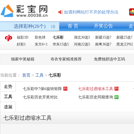
如遇到网站打不开的处理办法
首 页
开奖公告
走
选择彩种(26个)
福彩3D
双色球
七乐彩
湖北30选5
新疆35选7
新疆25选7
好彩1
东方6+1
华东15选5
河南22选5
南粤36选7
黑龙江P62
独家中奖秘籍
布衣专家精准推荐
免费独胆连中五码
当前位置：
首页
>
工具
>
七乐彩
走势
七乐彩中7保6旋转矩阵
七乐彩过虑缩水工具
工具
七乐彩历史开奖对比
七乐彩历史同期查询
遗漏
七乐彩过虑缩水工具