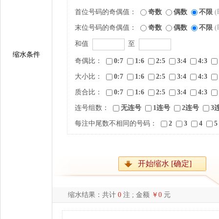
首位号码的奇偶值：
奇数
偶数
不限
末位号码的奇偶值：
奇数
偶数
不限
和值
至
缩水条件
奇偶比：
0:7
1:6
2:5
3:4
4:3
大小比：
0:7
1:6
2:5
3:4
4:3
质合比：
0:7
1:6
2:5
3:4
4:3
连号组数：
无连号
1连号
2连号
3
每注中尾数不相同的号码：
2
3
4
5
开始缩水 [确定]
缩水结果：共计
0
注 ; 金额
￥0
元