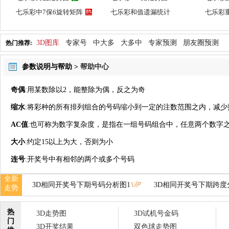
七乐彩中7保6旋转矩阵
七乐彩和值遗漏统计
七乐彩
3D图库
专家号
中大多
大多中
专家预测
朋友圈预测
热门推荐:
参数说明与帮助 >
帮助中心
奇偶
:用某数除以2，能整除为偶，反之为奇
缩水
:将彩种的所有排列组合的号码缩小到一定的注数范围之内，减少
AC值
:也可称为数字复杂度，是指在一组号码组合中，任意两个数字之
大小
:约定15以上为大，否则为小
连号
:开奖号中有相邻的两个或多个号码
全新
3D相同开奖号下期号码分析图1
3D相同开奖号下期跨度
走势
热
3D走势图
3D试机号金码
门
3D开奖结果
双色球走势图