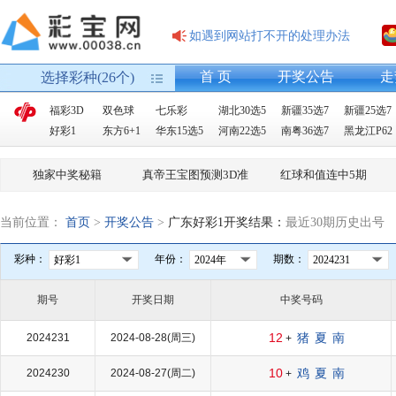
如遇到网站打不开的处理办法
首 页
开奖公告
走
选择彩种(26个)
福彩3D
双色球
七乐彩
湖北30选5
新疆35选7
新疆25选7
好彩1
东方6+1
华东15选5
河南22选5
南粤36选7
黑龙江P62
独家中奖秘籍
真帝王宝图预测3D准
红球和值连中5期
当前位置：
首页
>
开奖公告
>
广东好彩1开奖结果：
最近30期历史出号
彩种：
年份：
期数：
好彩1
2024年
2024231
期号
开奖日期
中奖号码
12
猪
夏
南
2024231
2024-08-28(周三)
+
10
鸡
夏
南
2024230
2024-08-27(周二)
+